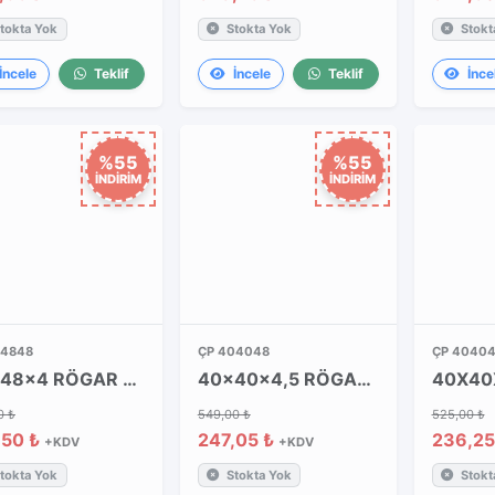
tokta Yok
Stokta Yok
Stokt
İncele
Teklif
İncele
Teklif
İnce
%55
%55
İNDİRİM
İNDİRİM
84848
ÇP 404048
ÇP 40404
48x48x4 RÖGAR KAPAĞI VE ÇERÇEVESİ
40x40x4,5 RÖGAR KAPAGI VE ÇERÇEVESİ
0 ₺
549,00 ₺
525,00 ₺
,50 ₺
247,05 ₺
236,25
+KDV
+KDV
tokta Yok
Stokta Yok
Stokt