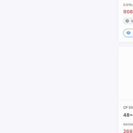
2.015
906
S
ÇP 5
597,0
268