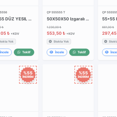
55556
ÇP 555555 T
ÇP 55555
55*55 DÜZ YESIL KAPAK
50X50X50 Izgaralı Gri Kapaklı Takım
0 ₺
1.230,00 ₺
661,00 ₺
,05 ₺
553,50 ₺
297,45
+KDV
+KDV
tokta Yok
Stokta Yok
Stokt
İncele
Teklif
İncele
Teklif
İnce
%55
%55
İNDİRİM
İNDİRİM