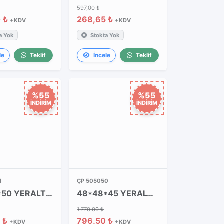
597,00 ₺
0 ₺
268,65 ₺
+KDV
+KDV
a Yok
Stokta Yok
le
Teklif
İncele
Teklif
%55
%55
İNDİRİM
İNDİRİM
1
ÇP 505050
50*50*50 YERALTI BUATI KAPAKSIZ
48*48*45 YERALTI BUAT + DÜZ GRİ BUAT
1.770,00 ₺
 ₺
796,50 ₺
+KDV
+KDV