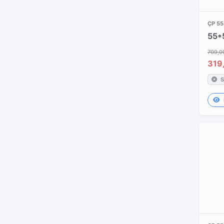
ÇP 5
709,0
319
S