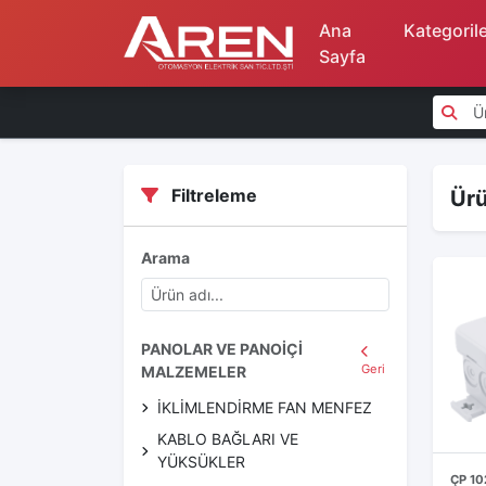
Ana
Kategoril
Sayfa
Filtreleme
Ürü
Arama
PANOLAR VE PANOİÇİ
Geri
MALZEMELER
İKLİMLENDİRME FAN MENFEZ
KABLO BAĞLARI VE
YÜKSÜKLER
ÇP 10