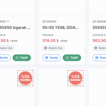
5557 T
ÇP 555557
ÇP 555556
55X55X50 Izgaralı Yeşil Kapaklı Takım
55*55 YESIL IZGARALI KAPAK
,00 ₺
709,00 ₺
1.250,00 ₺
,50 ₺
319,05 ₺
562,50
+KDV
+KDV
tokta Yok
Stokta Yok
Stokt
İncele
Teklif
İncele
Teklif
İnce
%55
%55
İNDİRİM
İNDİRİM