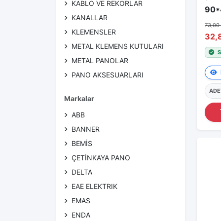
KABLO VE REKORLAR
KANALLAR
73,00
KLEMENSLER
32,
METAL KLEMENS KUTULARI
S
METAL PANOLAR
PANO AKSESUARLARI
PLASTİK BUATLAR
ADE
Markalar
PLASTİK PANOLAR
ABB
SİGORTA KUTULARI FİŞ VE
PRİZLERİ
BANNER
BEMİS
ÇETİNKAYA PANO
DELTA
EAE ELEKTRIK
EMAS
ENDA