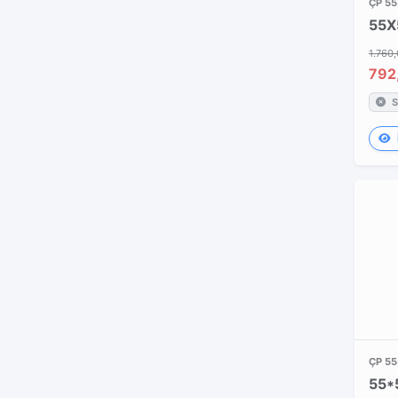
ÇP 55
1.760,
792
S
ÇP 55