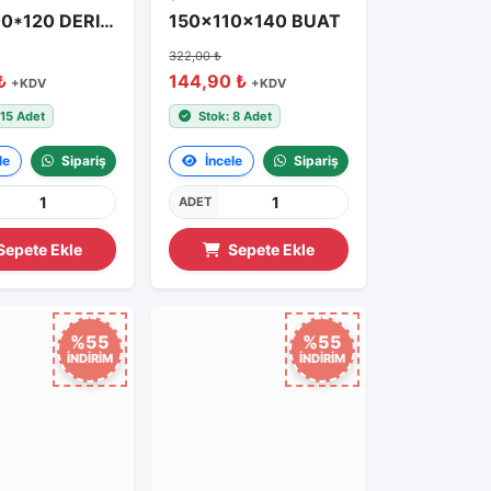
100*100*120 DERIN OPAK PLS BUAT
150x110x140 BUAT
322,00 ₺
₺
144,90 ₺
+KDV
+KDV
 15 Adet
Stok: 8 Adet
le
Sipariş
İncele
Sipariş
ADET
Sepete Ekle
Sepete Ekle
%55
%55
İNDİRİM
İNDİRİM