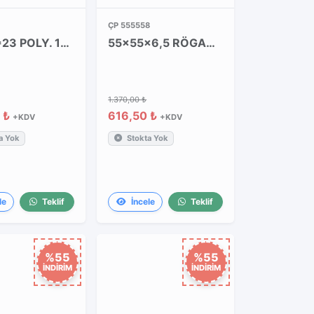
ÇP 555558
22*30*23 POLY. 160 A YÜK KESİCİLİ
55x55x6,5 RÖGAR KAPAGI VE ÇERÇEVESİ
1.370,00 ₺
 ₺
616,50 ₺
+KDV
+KDV
a Yok
Stokta Yok
le
Teklif
İncele
Teklif
%55
%55
İNDİRİM
İNDİRİM