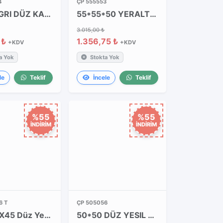
4
ÇP 555553
55*55 GRI DÜZ KAPAK
55*55*50 YERALTI BUATI 10 ÇIKIŞ
3.015,00 ₺
 ₺
1.356,75 ₺
+KDV
+KDV
a Yok
Stokta Yok
le
Teklif
İncele
Teklif
%55
%55
İNDİRİM
İNDİRİM
6 T
ÇP 505056
48X48X45 Düz Yeşil Kapaklı Takım
50*50 DÜZ YESIL KAPAK