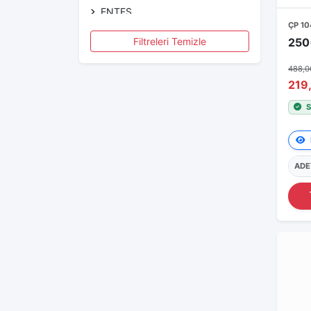
ENTES
ÇP 10
FENAC
Filtreleri Temizle
GMT CNT
488,0
GWEST
219
ISOSO
S
KATLAX
KLEMSAN
LEGRAND
ADE
LUMEL
METE ENERJİ
METOP
MOLWEX
OMRON
ORTAÇ
PANNECT