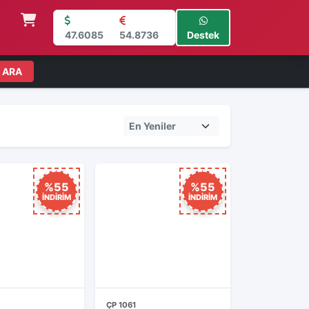
47.6085
54.8736
Destek
ARA
%55
%55
İNDİRİM
İNDİRİM
ÇP 1061