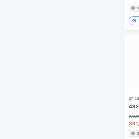
S
ÇP 4
870,0
391
S