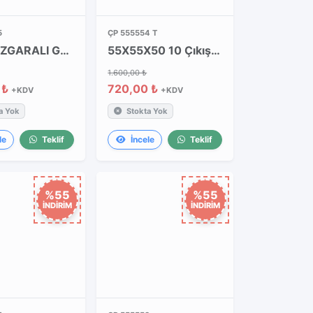
5
ÇP 555554 T
55*55 IZGARALI GRI KAPAK
55X55X50 10 Çıkışlı Düz Gri Kapaklı Takım
1.600,00 ₺
 ₺
720,00 ₺
+KDV
+KDV
a Yok
Stokta Yok
le
Teklif
İncele
Teklif
%55
%55
İNDİRİM
İNDİRİM