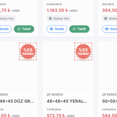
,00 ₺
2.630,00 ₺
810,00 ₺
,75 ₺
1.183,50 ₺
364,5
+KDV
+KDV
tokta Yok
Stokta Yok
Stokt
İncele
Teklif
İncele
Teklif
İnce
%55
%55
İNDİRİM
İNDİRİM
05054
ÇP 505053
ÇP 50505
48*48*45 DÜZ GRİ KAPAK
48*48*45 YERALTI BUATI
0 ₺
1.275,00 ₺
1.210,00 ₺
,65 ₺
573,75 ₺
544,50
+KDV
+KDV