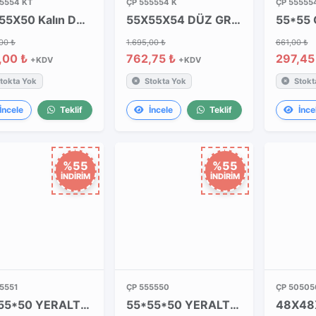
5554 KT
ÇP 555554 K
ÇP 55555
55X55X50 Kalın Düz Gri Kapak Kalın Takım
55X55X54 DÜZ GRİ KALIN KAPAK
00 ₺
1.695,00 ₺
661,00 ₺
,00 ₺
762,75 ₺
297,45
+KDV
+KDV
tokta Yok
Stokta Yok
Stokt
İncele
Teklif
İncele
Teklif
İnce
%55
%55
İNDİRİM
İNDİRİM
5551
ÇP 555550
ÇP 50505
55*55*50 YERALTI BUATI KAPAKSIZ
55*55*50 YERALTI BUAT + DÜZ GRİ KAPAK