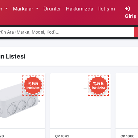
er
Markalar
Ürünler
Hakkımızda
İletişim
Giriş
n Listesi
%55
%55
İNDİRİM
İNDİRİM
20
ÇP 1042
ÇP 1060