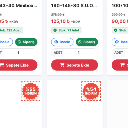
90*43*40 Minibox IP 55
190*145*80 S.Ü.OPAK PLASTIK BUAT
 ₺
278,00 ₺
200,00 ₺
85 ₺
125,10 ₺
90,00 
+KDV
+KDV
tok: 129 Adet
Stok: 71 Adet
Stok:
İncele
Sipariş
İncele
Sipariş
İnce
T
ADET
ADET
Sepete Ekle
Sepete Ekle
%55
%54
İNDİRİM
İNDİRİM