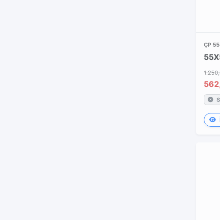
PİYASA MALZEMELERİ
PRYSMIAN KABLO
QUADRO
RELPOL
ÇP 55
SCAME
SCHNEIDER ELECTRIC
1.250
562
SICK
S
SİEMENS
SIEMENS OTOMASYON
Telemecanique
WAGO
WEG
WEIDMULLER
YAPITAŞ KABLO
ZEYBEK