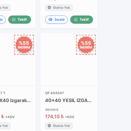
a Yok
Stokta Yok
le
Teklif
İncele
Teklif
%55
%55
İNDİRİM
İNDİRİM
7 T
ÇP 404047
40X40X40 Izgaralı Yeşil Kapaklı Takım
40x40 YESIL IZGARALI KAPAK
387,00 ₺
 ₺
174,15 ₺
+KDV
+KDV
a Yok
Stokta Yok