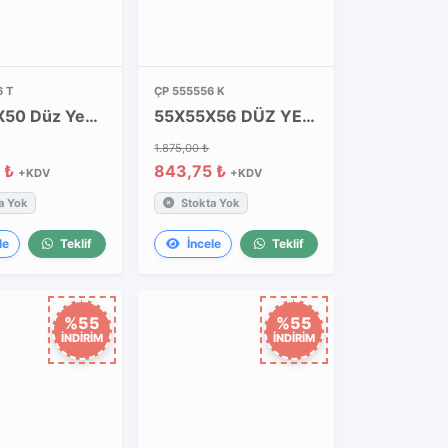
 T
ÇP 555556 K
55X55X50 Düz Yeşil Kapaklı Takım
55X55X56 DÜZ YEŞİL KALIN KAPAK
1.875,00 ₺
 ₺
843,75 ₺
+KDV
+KDV
a Yok
Stokta Yok
le
Teklif
İncele
Teklif
%55
%55
İNDİRİM
İNDİRİM