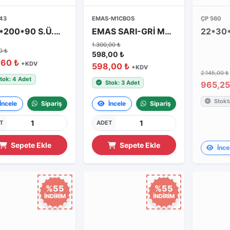
43
EMAS-M1CBOS
ÇP 560
250*200*90 S.Ü.OPAK PLASTIK BUAT
EMAS SARI-GRİ METAL KUTU TEKLİ BOŞ
1.300,00 ₺
0 ₺
598,00 ₺
,60 ₺
+KDV
598,00 ₺
+KDV
2.145,00 ₺
tok: 4 Adet
Stok: 3 Adet
965,25
Stokt
İncele
Sipariş
İncele
Sipariş
T
ADET
Sepete Ekle
Sepete Ekle
İnce
%55
%55
İNDİRİM
İNDİRİM