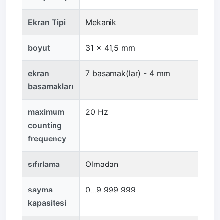
Ekran Tipi
Mekanik
boyut
31 x 41,5 mm
ekran
7 basamak(lar) - 4 mm
basamakları
maximum
20 Hz
counting
frequency
sıfırlama
Olmadan
sayma
0...9 999 999
kapasitesi