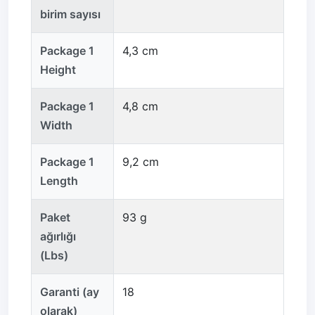
birim sayısı
Package 1
4,3 cm
Height
Package 1
4,8 cm
Width
Package 1
9,2 cm
Length
Paket
93 g
ağırlığı
(Lbs)
Garanti (ay
18
olarak)