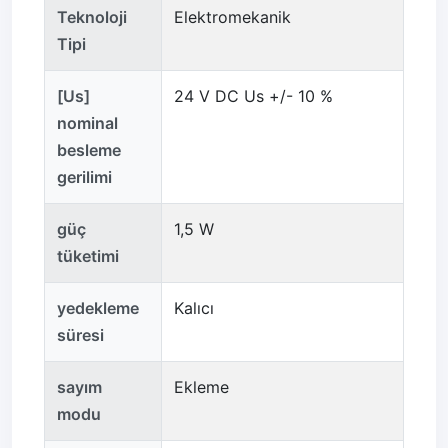
Teknoloji
Elektromekanik
Tipi
[Us]
24 V DC Us +/- 10 %
nominal
besleme
gerilimi
güç
1,5 W
tüketimi
yedekleme
Kalıcı
süresi
sayım
Ekleme
modu