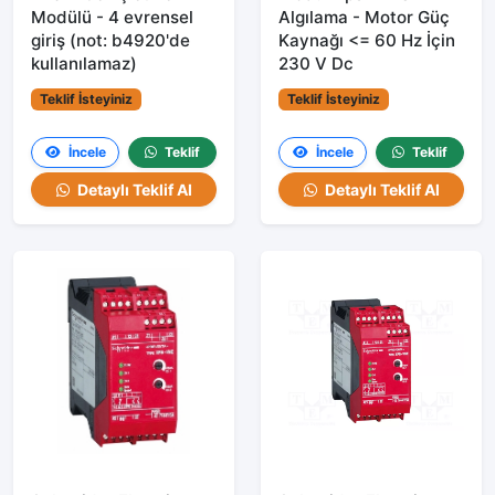
Modülü - 4 evrensel
Algılama - Motor Güç
giriş (not: b4920'de
Kaynağı <= 60 Hz İçin
kullanılamaz)
230 V Dc
Teklif İsteyiniz
Teklif İsteyiniz
İncele
Teklif
İncele
Teklif
Detaylı Teklif Al
Detaylı Teklif Al