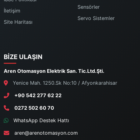
Sensörler
İletişim
Servo Sistemler
Site Haritası
BIZE ULAŞIN
Aren Otomasyon Elektrik San. Tic.Ltd.Şti.
Yenice Mah. 1250.Sk No:10 / Afyonkarahisar
+90 542 277 62 22
0272 502 60 70
WhatsApp Destek Hattı
aren@arenotomasyon.com