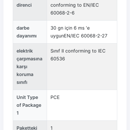
direnci
conforming to EN/IEC
60068-2-6
darbe
30 gn için 6 ms 'e
dayanımı
uygunEN/IEC 60068-2-27
elektrik
Sınıf II conforming to IEC
çarpmasına
60536
karşı
koruma
sınıfı
Unit Type
PCE
of Package
1
Paketteki
1