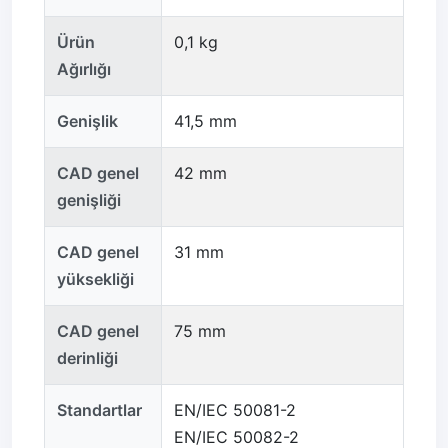
Ürün
0,1 kg
Ağırlığı
Genişlik
41,5 mm
CAD genel
42 mm
genişliği
CAD genel
31 mm
yüksekliği
CAD genel
75 mm
derinliği
Standartlar
EN/IEC 50081-2
EN/IEC 50082-2