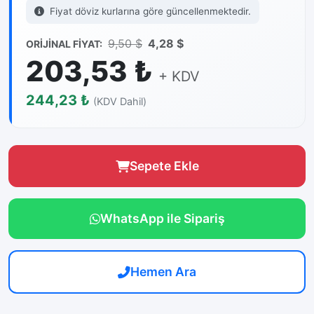
Fiyat döviz kurlarına göre güncellenmektedir.
9,50 $
4,28 $
ORİJİNAL FİYAT:
203,53 ₺
+ KDV
244,23 ₺
(KDV Dahil)
Sepete Ekle
WhatsApp ile Sipariş
Hemen Ara