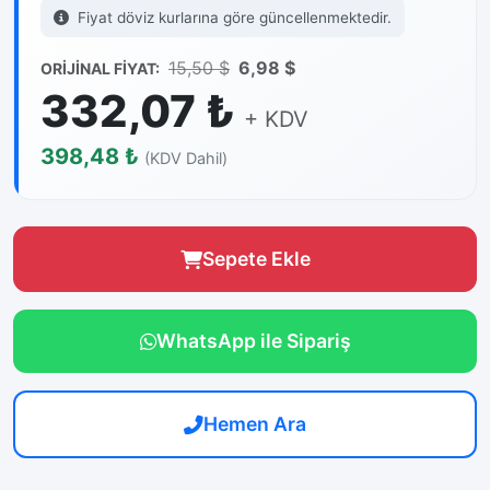
Fiyat döviz kurlarına göre güncellenmektedir.
15,50 $
6,98 $
ORİJİNAL FİYAT:
332,07 ₺
+ KDV
398,48 ₺
(KDV Dahil)
Sepete Ekle
WhatsApp ile Sipariş
Hemen Ara