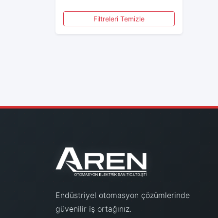
FENAC
Filtreleri Temizle
GMT CNT
GWEST
ISOSO
KATLAX
KLEMSAN
LEGRAND
LUMEL
METE ENERJİ
METOP
MOLWEX
OMRON
ORTAÇ
Endüstriyel otomasyon çözümlerinde
PANNECT
güvenilir iş ortağınız.
PİYASA MALZEMELERİ