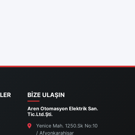
LER
BIZE ULAŞIN
Aren Otomasyon Elektrik San.
Tic.Ltd.Şti.
Yenice Mah. 1250.Sk No:10
/ Afyonkarahisar