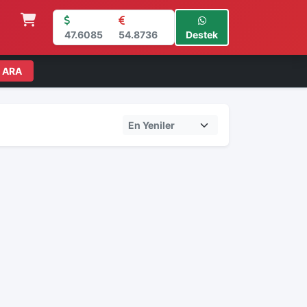
47.6085
54.8736
Destek
ARA