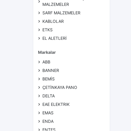
MALZEMELER
SARF MALZEMELER
KABLOLAR
ETKS
EL ALETLERİ
KATEGORİSİZ
Markalar
Diğer
ABB
ENDÜSTRİYEL FİŞ & PRİZ
BANNER
BEMİS
ÇETİNKAYA PANO
DELTA
EAE ELEKTRIK
EMAS
ENDA
ENTES